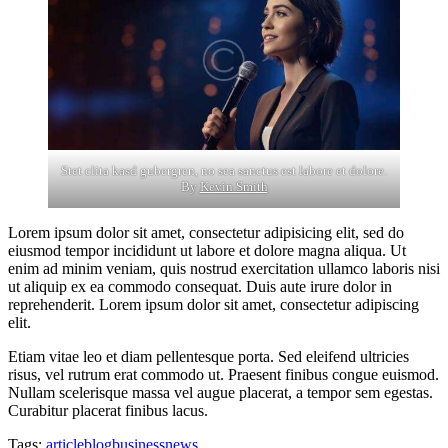
Stet clita kasd gubergren, no sea sanctus est labore et dolore.
By
Kevin Smith
Lorem ipsum dolor sit amet, consectetur adipisicing elit, sed do
eiusmod tempor incididunt ut labore et dolore magna aliqua. Ut
enim ad minim veniam, quis nostrud exercitation ullamco laboris nisi
ut aliquip ex ea commodo consequat. Duis aute irure dolor in
reprehenderit. Lorem ipsum dolor sit amet, consectetur adipiscing
elit.
Etiam vitae leo et diam pellentesque porta. Sed eleifend ultricies
risus, vel rutrum erat commodo ut. Praesent finibus congue euismod.
Nullam scelerisque massa vel augue placerat, a tempor sem egestas.
Curabitur placerat finibus lacus.
Tags:
article
blog
business
news