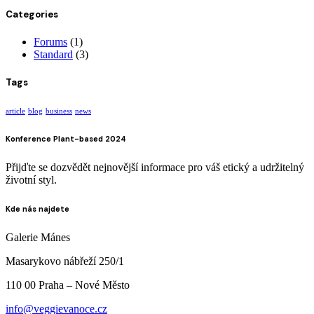
Categories
Forums
(1)
Standard
(3)
Tags
article
blog
business
news
Konference Plant-based 2024
Přijďte se dozvědět nejnovější informace pro váš etický a udržitelný
životní styl.
Kde nás najdete
Galerie Mánes
Masarykovo nábřeží 250/1
110 00 Praha – Nové Město
info@veggievanoce.cz