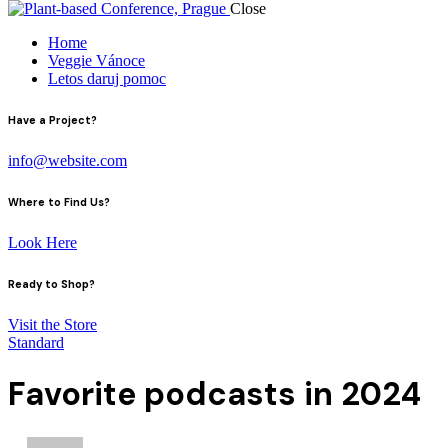
Close
Home
Veggie Vánoce
Letos daruj pomoc
instagram
facebook-
Have a Project?
1
info@website.com
Where to Find Us?
Look Here
Ready to Shop?
Visit the Store
Standard
Favorite podcasts in 2024