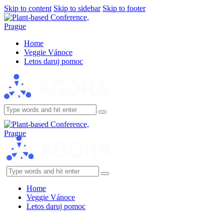
Skip to content
Skip to sidebar
Skip to footer
Home
Veggie Vánoce
Letos daruj pomoc
instagram
facebook-
1
instagram
facebook-
1
Home
Veggie Vánoce
Letos daruj pomoc