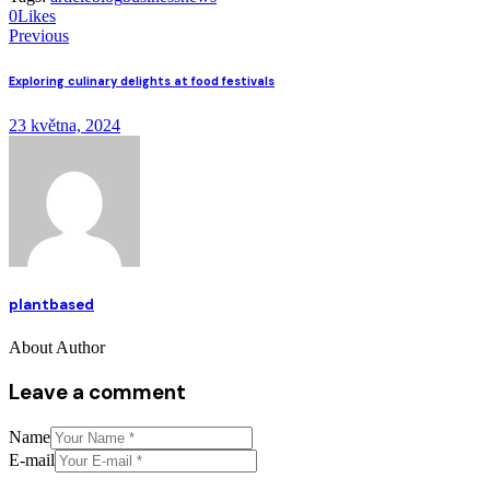
0
Likes
Navigace
Previous
pro
Exploring culinary delights at food festivals
příspěvek
23 května, 2024
plantbased
About Author
facebook-
twitter-
dribble-
instagram
1
x
new
Leave a comment
Name
E-mail