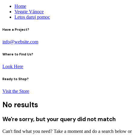
Home
Veggie Vánoce
Letos daruj pomoc
instagram
facebook-
Have a Project?
1
info@website.com
Where to Find Us?
Look Here
Ready to Shop?
Visit the Store
No results
We're sorry, but your query did not match
Can't find what you need? Take a moment and do a search below or