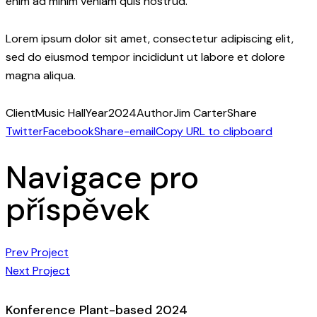
enim ad minim veniam quis nostrud.
Lorem ipsum dolor sit amet, consectetur adipiscing elit,
sed do eiusmod tempor incididunt ut labore et dolore
magna aliqua.
Client
Music Hall
Year
2024
Author
Jim Carter
Share
Twitter
Facebook
Share-email
Copy URL to clipboard
Navigace pro
příspěvek
Prev Project
Next Project
Konference Plant-based 2024