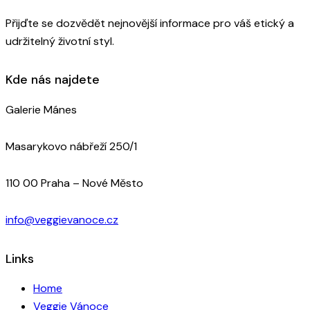
Přijďte se dozvědět nejnovější informace pro váš etický a
udržitelný životní styl.
Kde nás najdete
Galerie Mánes
Masarykovo nábřeží 250/1
110 00 Praha – Nové Město
info@veggievanoce.cz
Links
Home
Veggie Vánoce